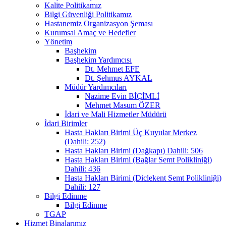
Kalite Politikamız
Bilgi Güvenliği Politikamız
Hastanemiz Organizasyon Şeması
Kurumsal Amaç ve Hedefler
Yönetim
Başhekim
Başhekim Yardımcısı
Dt. Mehmet EFE
Dt. Şehmus AYKAL
Müdür Yardımcıları
Nazime Evin BİÇİMLİ
Mehmet Masum ÖZER
İdari ve Mali Hizmetler Müdürü
İdari Birimler
Hasta Hakları Birimi Üç Kuyular Merkez
(Dahili: 252)
Hasta Hakları Birimi (Dağkapı) Dahili: 506
Hasta Hakları Birimi (Bağlar Semt Polikliniği)
Dahili: 436
Hasta Hakları Birimi (Diclekent Semt Polikliniği)
Dahili: 127
Bilgi Edinme
Bilgi Edinme
TGAP
Hizmet Binalarımız