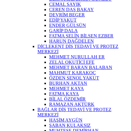
CEMAL ŞAYIK
CEREN DAŞ BAKAY
DEVRİM BEGER
EDİP YAKUT
ENDER GÜLSÜN
GARİP DALA
FATMA SELİN BİLSEN EZBER
HARUN DAĞDELEN
DİCLEKENT DİŞ TEDAVİ VE PROTEZ
MERKEZİ
MEHMET NURULLAH ER
ZELAL OKUTİCİ EFE
MEHMET BARAN BALABAN
MAHMUT KARAKOÇ
ÖZDEN ŞENOL YAKUT
BURHAN AKTAN
MEHMET KAYA
FATMA KAYA
BİLAL ÖZDEMİR
RAMAZAN AKTÜRK
BAĞLAR DİŞ TEDAVİ VE PROTEZ
MERKEZİ
HAŞİM AYGÜN
ŞABAN KULAKSIZ
MUHTEŞE DEMİRHAN