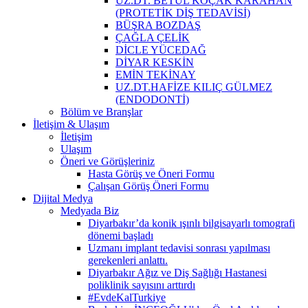
UZ.DT. BETÜL KOÇAK KARAHAN
(PROTETİK DİŞ TEDAVİSİ)
BÜŞRA BOZDAŞ
ÇAĞLA ÇELİK
DİCLE YÜCEDAĞ
DİYAR KESKİN
EMİN TEKİNAY
UZ.DT.HAFİZE KILIÇ GÜLMEZ
(ENDODONTİ)
Bölüm ve Branşlar
İletişim & Ulaşım
İletişim
Ulaşım
Öneri ve Görüşleriniz
Hasta Görüş ve Öneri Formu
Çalışan Görüş Öneri Formu
Dijital Medya
Medyada Biz
Diyarbakır’da konik ışınlı bilgisayarlı tomografi
dönemi başladı
Uzmanı implant tedavisi sonrası yapılması
gerekenleri anlattı.
Diyarbakır Ağız ve Diş Sağlığı Hastanesi
poliklinik sayısını arttırdı
#EvdeKalTurkiye