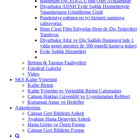
Başhekim İNCEOĞLU'dan Özel Açıklamalar
Diyarbakır ADSH Evde Sağlık Hizmetleriyle
Vatandaşların Gönüllerine Girdi
Pandemiye rağmen en iyi hizmeti sunmaya
çalışıyoruz.
Hem Çizgi Film İzliyorlar Hem de Diş Tedavileri
Yapılıyor.
Diyarbakır Ağız ve Diş Sağlığı Hastanesi’nde 1
yılda genel anestezi ile 500 engelli hastaya tedavi
Evde Sağlık Hizmetleri
İletişim & Tanıtım Faaliyetleri
Fotoğraf Galerisi
Video
SKS Kalite Yönetimi
Kalite Birimi
Kalite Yönetim ve Verimlilik Birimi Çalışmaları
Çalışan Hakları Güvenliği ve Uygulamaları Rehberi
Kurumsal Amaç ve Hedefler
Anketlerimiz
Çalışan Geri Bildirim Anketi
Ayaktan Hasta Deneyim Anketi
Hasta Görüş ve Öneri Formu
Çalışan Geri Bildirim Formu