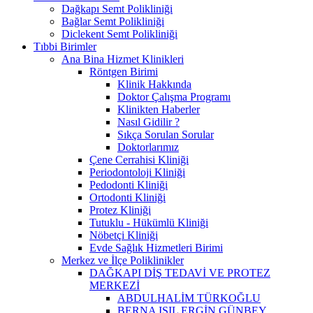
Dağkapı Semt Polikliniği
Bağlar Semt Polikliniği
Diclekent Semt Polikliniği
Tıbbi Birimler
Ana Bina Hizmet Klinikleri
Röntgen Birimi
Klinik Hakkında
Doktor Çalışma Programı
Klinikten Haberler
Nasıl Gidilir ?
Sıkça Sorulan Sorular
Doktorlarımız
Çene Cerrahisi Kliniği
Periodontoloji Kliniği
Pedodonti Kliniği
Ortodonti Kliniği
Protez Kliniği
Tutuklu - Hükümlü Kliniği
Nöbetçi Kliniği
Evde Sağlık Hizmetleri Birimi
Merkez ve İlçe Poliklinikler
DAĞKAPI DİŞ TEDAVİ VE PROTEZ
MERKEZİ
ABDULHALİM TÜRKOĞLU
BERNA IŞIL ERGİN GÜNBEY