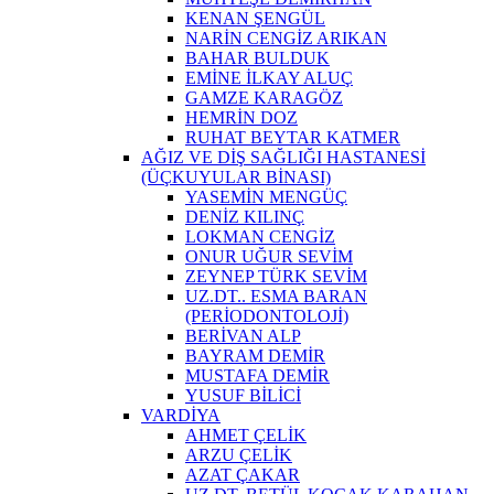
KENAN ŞENGÜL
NARİN CENGİZ ARIKAN
BAHAR BULDUK
EMİNE İLKAY ALUÇ
GAMZE KARAGÖZ
HEMRİN DOZ
RUHAT BEYTAR KATMER
AĞIZ VE DİŞ SAĞLIĞI HASTANESİ
(ÜÇKUYULAR BİNASI)
YASEMİN MENGÜÇ
DENİZ KILINÇ
LOKMAN CENGİZ
ONUR UĞUR SEVİM
ZEYNEP TÜRK SEVİM
UZ.DT.. ESMA BARAN
(PERİODONTOLOJİ)
BERİVAN ALP
BAYRAM DEMİR
MUSTAFA DEMİR
YUSUF BİLİCİ
VARDİYA
AHMET ÇELİK
ARZU ÇELİK
AZAT ÇAKAR