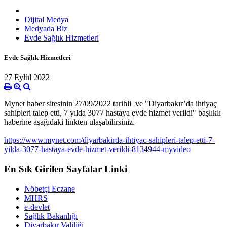
Dijital Medya
Medyada Biz
Evde Sağlık Hizmetleri
Evde Sağlık Hizmetleri
27 Eylül 2022
Mynet haber sitesinin 27/09/2022 tarihli ve "Diyarbakır’da ihtiyaç
sahipleri talep etti, 7 yılda 3077 hastaya evde hizmet verildi" başlıklı
haberine aşağıdaki linkten ulaşabilirsiniz.
https://www.mynet.com/diyarbakirda-ihtiyac-sahipleri-talep-etti-7-
yilda-3077-hastaya-evde-hizmet-verildi-8134944-myvideo
En Sık Girilen Sayfalar Linki
Nöbetçi Eczane
MHRS
e-devlet
Sağlık Bakanlığı
Diyarbakır Valiliği