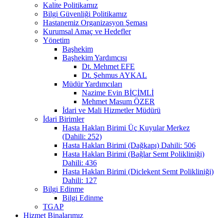
Kalite Politikamız
Bilgi Güvenliği Politikamız
Hastanemiz Organizasyon Şeması
Kurumsal Amaç ve Hedefler
Yönetim
Başhekim
Başhekim Yardımcısı
Dt. Mehmet EFE
Dt. Şehmus AYKAL
Müdür Yardımcıları
Nazime Evin BİÇİMLİ
Mehmet Masum ÖZER
İdari ve Mali Hizmetler Müdürü
İdari Birimler
Hasta Hakları Birimi Üç Kuyular Merkez
(Dahili: 252)
Hasta Hakları Birimi (Dağkapı) Dahili: 506
Hasta Hakları Birimi (Bağlar Semt Polikliniği)
Dahili: 436
Hasta Hakları Birimi (Diclekent Semt Polikliniği)
Dahili: 127
Bilgi Edinme
Bilgi Edinme
TGAP
Hizmet Binalarımız