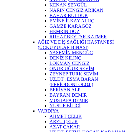
KENAN ŞENGÜL
NARİN CENGİZ ARIKAN
BAHAR BULDUK
EMİNE İLKAY ALUÇ
GAMZE KARAGÖZ
HEMRİN DOZ
RUHAT BEYTAR KATMER
AĞIZ VE DİŞ SAĞLIĞI HASTANESİ
(ÜÇKUYULAR BİNASI)
YASEMİN MENGÜÇ
DENİZ KILINÇ
LOKMAN CENGİZ
ONUR UĞUR SEVİM
ZEYNEP TÜRK SEVİM
UZ.DT.. ESMA BARAN
(PERİODONTOLOJİ)
BERİVAN ALP
BAYRAM DEMİR
MUSTAFA DEMİR
YUSUF BİLİCİ
VARDİYA
AHMET ÇELİK
ARZU ÇELİK
AZAT ÇAKAR