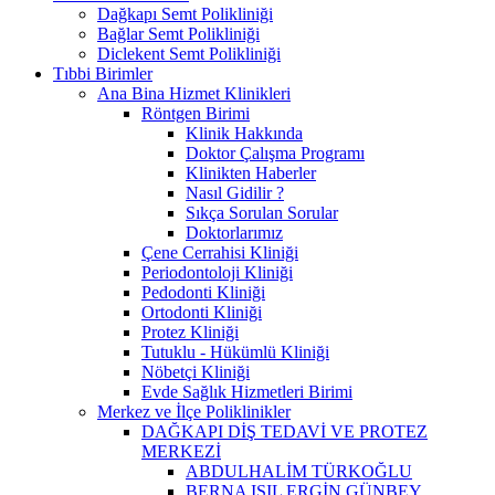
Dağkapı Semt Polikliniği
Bağlar Semt Polikliniği
Diclekent Semt Polikliniği
Tıbbi Birimler
Ana Bina Hizmet Klinikleri
Röntgen Birimi
Klinik Hakkında
Doktor Çalışma Programı
Klinikten Haberler
Nasıl Gidilir ?
Sıkça Sorulan Sorular
Doktorlarımız
Çene Cerrahisi Kliniği
Periodontoloji Kliniği
Pedodonti Kliniği
Ortodonti Kliniği
Protez Kliniği
Tutuklu - Hükümlü Kliniği
Nöbetçi Kliniği
Evde Sağlık Hizmetleri Birimi
Merkez ve İlçe Poliklinikler
DAĞKAPI DİŞ TEDAVİ VE PROTEZ
MERKEZİ
ABDULHALİM TÜRKOĞLU
BERNA IŞIL ERGİN GÜNBEY