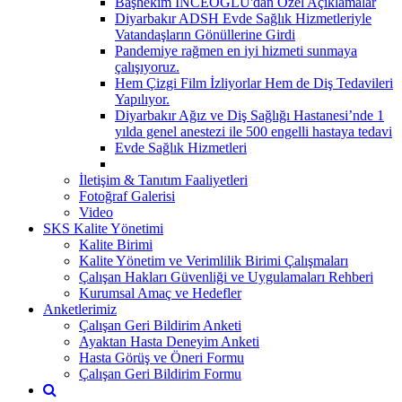
Başhekim İNCEOĞLU'dan Özel Açıklamalar
Diyarbakır ADSH Evde Sağlık Hizmetleriyle
Vatandaşların Gönüllerine Girdi
Pandemiye rağmen en iyi hizmeti sunmaya
çalışıyoruz.
Hem Çizgi Film İzliyorlar Hem de Diş Tedavileri
Yapılıyor.
Diyarbakır Ağız ve Diş Sağlığı Hastanesi’nde 1
yılda genel anestezi ile 500 engelli hastaya tedavi
Evde Sağlık Hizmetleri
İletişim & Tanıtım Faaliyetleri
Fotoğraf Galerisi
Video
SKS Kalite Yönetimi
Kalite Birimi
Kalite Yönetim ve Verimlilik Birimi Çalışmaları
Çalışan Hakları Güvenliği ve Uygulamaları Rehberi
Kurumsal Amaç ve Hedefler
Anketlerimiz
Çalışan Geri Bildirim Anketi
Ayaktan Hasta Deneyim Anketi
Hasta Görüş ve Öneri Formu
Çalışan Geri Bildirim Formu