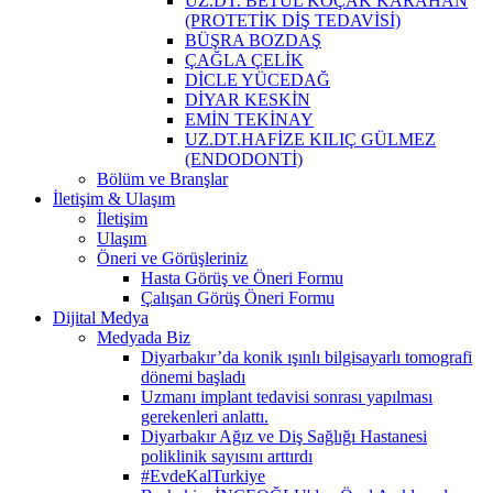
UZ.DT. BETÜL KOÇAK KARAHAN
(PROTETİK DİŞ TEDAVİSİ)
BÜŞRA BOZDAŞ
ÇAĞLA ÇELİK
DİCLE YÜCEDAĞ
DİYAR KESKİN
EMİN TEKİNAY
UZ.DT.HAFİZE KILIÇ GÜLMEZ
(ENDODONTİ)
Bölüm ve Branşlar
İletişim & Ulaşım
İletişim
Ulaşım
Öneri ve Görüşleriniz
Hasta Görüş ve Öneri Formu
Çalışan Görüş Öneri Formu
Dijital Medya
Medyada Biz
Diyarbakır’da konik ışınlı bilgisayarlı tomografi
dönemi başladı
Uzmanı implant tedavisi sonrası yapılması
gerekenleri anlattı.
Diyarbakır Ağız ve Diş Sağlığı Hastanesi
poliklinik sayısını arttırdı
#EvdeKalTurkiye