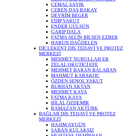
CEMAL ŞAYIK
CEREN DAŞ BAKAY
DEVRİM BEGER
EDİP YAKUT
ENDER GÜLSÜN
GARİP DALA
FATMA SELİN BİLSEN EZBER
HARUN DAĞDELEN
DİCLEKENT DİŞ TEDAVİ VE PROTEZ
MERKEZİ
MEHMET NURULLAH ER
ZELAL OKUTİCİ EFE
MEHMET BARAN BALABAN
MAHMUT KARAKOÇ
ÖZDEN ŞENOL YAKUT
BURHAN AKTAN
MEHMET KAYA
FATMA KAYA
BİLAL ÖZDEMİR
RAMAZAN AKTÜRK
BAĞLAR DİŞ TEDAVİ VE PROTEZ
MERKEZİ
HAŞİM AYGÜN
ŞABAN KULAKSIZ
MUHTEŞE DEMİRHAN