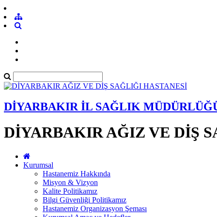
DİYARBAKIR İL SAĞLIK MÜDÜRLÜĞ
DİYARBAKIR AĞIZ VE DİŞ 
Kurumsal
Hastanemiz Hakkında
Misyon & Vizyon
Kalite Politikamız
Bilgi Güvenliği Politikamız
Hastanemiz Organizasyon Şeması