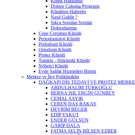
Klinik Hakkında
Doktor Çalışma Programı
Klinikten Haberler
Nasıl Gidilir ?
Sıkça Sorulan Sorular
Doktorlarımız
Çene Cerrahisi Kliniği
Periodontoloji Kliniği
Pedodonti Kliniği
Ortodonti Kliniği
Protez Kliniği
Tutuklu - Hükümlü Kliniği
Nöbetçi Kliniği
Evde Sağlık Hizmetleri Birimi
Merkez ve İlçe Poliklinikler
DAĞKAPI DİŞ TEDAVİ VE PROTEZ MERKE
ABDULHALİM TÜRKOĞLU
BERNA IŞIL ERGİN GÜNBEY
CEMAL ŞAYIK
CEREN DAŞ BAKAY
DEVRİM BEGER
EDİP YAKUT
ENDER GÜLSÜN
GARİP DALA
FATMA SELİN BİLSEN EZBER