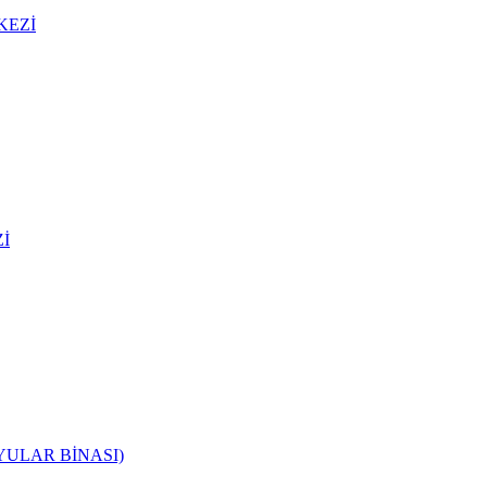
KEZİ
İ
YULAR BİNASI)