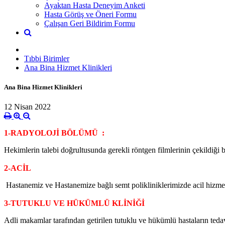
Ayaktan Hasta Deneyim Anketi
Hasta Görüş ve Öneri Formu
Çalışan Geri Bildirim Formu
Tıbbi Birimler
Ana Bina Hizmet Klinikleri
Ana Bina Hizmet Klinikleri
12 Nisan 2022
1-RADYOLOJİ BÖLÜMÜ :
Hekimlerin talebi doğrultusunda gerekli röntgen filmlerinin çekildiği b
2-ACİL
Hastanemiz ve Hastanemize bağlı semt polikliniklerimizde acil hizmeti
3-TUTUKLU VE HÜKÜMLÜ KLİNİĞİ
Adli makamlar tarafından getirilen tutuklu ve hükümlü hastaların tedavil