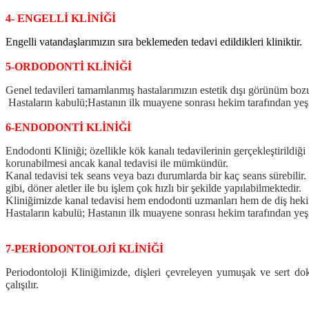
4- ENGELLİ KLİNİĞİ
Engelli vatandaşlarımızın sıra beklemeden tedavi edildikleri kliniktir.
5-ORDODONTİ KLİNİĞİ
Genel tedavileri tamamlanmış hastalarımızın estetik dışı görünüm bozuk
Hastaların kabulü;Hastanın ilk muayene sonrası hekim tarafından yeşil
6-ENDODONTİ KLİNİĞİ
Endodonti Kliniği; özellikle kök kanalı tedavilerinin gerçekleştirildiğ
korunabilmesi ancak kanal tedavisi ile mümkündür.
Kanal tedavisi tek seans veya bazı durumlarda bir kaç seans sürebilir. 
gibi, döner aletler ile bu işlem çok hızlı bir şekilde yapılabilmektedir.
Kliniğimizde kanal tedavisi hem endodonti uzmanları hem de diş hekim
Hastaların kabulü; Hastanın ilk muayene sonrası hekim tarafından yeşi
7-PERİODONTOLOJİ KLİNİĞİ
Periodontoloji Kliniğimizde, dişleri çevreleyen yumuşak ve sert dok
çalışılır.