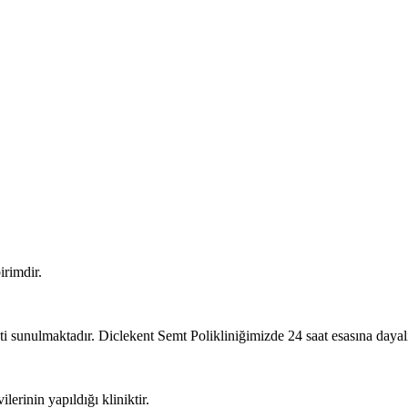
irimdir.
 sunulmaktadır. Diclekent Semt Polikliniğimizde 24 saat esasına dayalı a
erinin yapıldığı kliniktir.