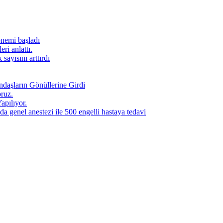
önemi başladı
ri anlattı.
sayısını arttırdı
daşların Gönüllerine Girdi
ruz.
apılıyor.
a genel anestezi ile 500 engelli hastaya tedavi