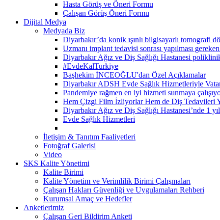
Hasta Görüş ve Öneri Formu
Çalışan Görüş Öneri Formu
Dijital Medya
Medyada Biz
Diyarbakır’da konik ışınlı bilgisayarlı tomografi d
Uzmanı implant tedavisi sonrası yapılması gerekenle
Diyarbakır Ağız ve Diş Sağlığı Hastanesi poliklinik 
#EvdeKalTurkiye
Başhekim İNCEOĞLU'dan Özel Açıklamalar
Diyarbakır ADSH Evde Sağlık Hizmetleriyle Vatan
Pandemiye rağmen en iyi hizmeti sunmaya çalışıyo
Hem Çizgi Film İzliyorlar Hem de Diş Tedavileri Y
Diyarbakır Ağız ve Diş Sağlığı Hastanesi’nde 1 yıld
Evde Sağlık Hizmetleri
İletişim & Tanıtım Faaliyetleri
Fotoğraf Galerisi
Video
SKS Kalite Yönetimi
Kalite Birimi
Kalite Yönetim ve Verimlilik Birimi Çalışmaları
Çalışan Hakları Güvenliği ve Uygulamaları Rehberi
Kurumsal Amaç ve Hedefler
Anketlerimiz
Çalışan Geri Bildirim Anketi