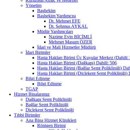
Kurumsal Amaç ve Hedefler
Yönetim
Başhekim
Başhekim Yardımcısı
Dt. Mehmet EFE
Dt. Şehmus AYKAL
Müdür Yardımcıları
Nazime Evin BİÇİMLİ
Mehmet Masum ÖZER
İdari ve Mali Hizmetler Müdürü
İdari Birimler
Hasta Hakları Birimi Üç Kuyular Merkez (Dahili:
Hasta Hakları Birimi (Dağkapı) Dahili: 506
Hasta Hakları Birimi (Bağlar Semt Polikliniği) Dah
Hasta Hakları Birimi (Diclekent Semt Polikliniği) 
Bilgi Edinme
Bilgi Edinme
TGAP
Hizmet Binalarımız
Dağkapı Semt Polikliniği
Bağlar Semt Polikliniği
Diclekent Semt Polikliniği
Tıbbi Birimler
Ana Bina Hizmet Klinikleri
Röntgen Birimi