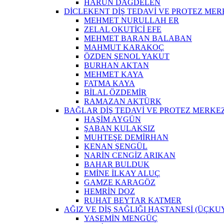
HARUN DAĞDELEN
DİCLEKENT DİŞ TEDAVİ VE PROTEZ MER
MEHMET NURULLAH ER
ZELAL OKUTİCİ EFE
MEHMET BARAN BALABAN
MAHMUT KARAKOÇ
ÖZDEN ŞENOL YAKUT
BURHAN AKTAN
MEHMET KAYA
FATMA KAYA
BİLAL ÖZDEMİR
RAMAZAN AKTÜRK
BAĞLAR DİŞ TEDAVİ VE PROTEZ MERKEZ
HAŞİM AYGÜN
ŞABAN KULAKSIZ
MUHTEŞE DEMİRHAN
KENAN ŞENGÜL
NARİN CENGİZ ARIKAN
BAHAR BULDUK
EMİNE İLKAY ALUÇ
GAMZE KARAGÖZ
HEMRİN DOZ
RUHAT BEYTAR KATMER
AĞIZ VE DİŞ SAĞLIĞI HASTANESİ (ÜÇKU
YASEMİN MENGÜÇ