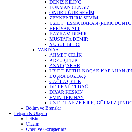
DENİZ KILINÇ
LOKMAN CENGİZ
ONUR UĞUR SEVİM
ZEYNEP TÜRK SEVİM
UZ.DT.. ESMA BARAN (PERİODONTO
BERİVAN ALP
BAYRAM DEMİR
MUSTAFA DEMİR
YUSUF BİLİCİ
VARDİYA
AHMET ÇELİK
ARZU ÇELİK
AZAT ÇAKAR
UZ.DT. BETÜL KOÇAK KARAHAN (PR
BÜŞRA BOZDAŞ
ÇAĞLA ÇELİK
DİCLE YÜCEDAĞ
DİYAR KESKİN
EMİN TEKİNAY
UZ.DT.HAFİZE KILIÇ GÜLMEZ (END
Bölüm ve Branşlar
İletişim & Ulaşım
İletişim
Ulaşım
Öneri ve Görüşleriniz