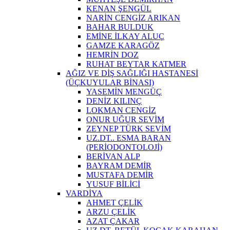
KENAN ŞENGÜL
NARİN CENGİZ ARIKAN
BAHAR BULDUK
EMİNE İLKAY ALUÇ
GAMZE KARAGÖZ
HEMRİN DOZ
RUHAT BEYTAR KATMER
AĞIZ VE DİŞ SAĞLIĞI HASTANESİ
(ÜÇKUYULAR BİNASI)
YASEMİN MENGÜÇ
DENİZ KILINÇ
LOKMAN CENGİZ
ONUR UĞUR SEVİM
ZEYNEP TÜRK SEVİM
UZ.DT.. ESMA BARAN
(PERİODONTOLOJİ)
BERİVAN ALP
BAYRAM DEMİR
MUSTAFA DEMİR
YUSUF BİLİCİ
VARDİYA
AHMET ÇELİK
ARZU ÇELİK
AZAT ÇAKAR