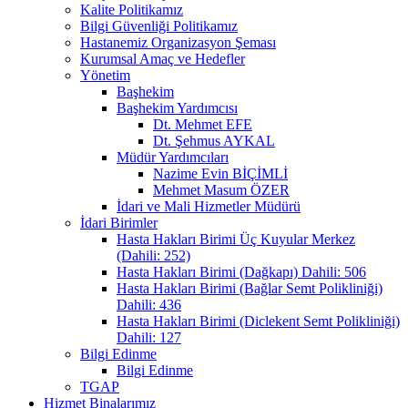
Kalite Politikamız
Bilgi Güvenliği Politikamız
Hastanemiz Organizasyon Şeması
Kurumsal Amaç ve Hedefler
Yönetim
Başhekim
Başhekim Yardımcısı
Dt. Mehmet EFE
Dt. Şehmus AYKAL
Müdür Yardımcıları
Nazime Evin BİÇİMLİ
Mehmet Masum ÖZER
İdari ve Mali Hizmetler Müdürü
İdari Birimler
Hasta Hakları Birimi Üç Kuyular Merkez
(Dahili: 252)
Hasta Hakları Birimi (Dağkapı) Dahili: 506
Hasta Hakları Birimi (Bağlar Semt Polikliniği)
Dahili: 436
Hasta Hakları Birimi (Diclekent Semt Polikliniği)
Dahili: 127
Bilgi Edinme
Bilgi Edinme
TGAP
Hizmet Binalarımız