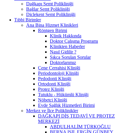
Dağkapı Semt Polikliniği
Bağlar Semt Polikliniği
Diclekent Semt Polikliniği
Tıbbi Birimler
Ana Bina Hizmet Klinikleri
Röntgen Birimi
Klinik Hakkında
Doktor Çalışma Programı
Klinikten Haberler
Nasıl Gidilir ?
Sıkça Sorulan Sorular
Doktorlarımız
Çene Cerrahisi Kliniği
Periodontoloji Kliniği
Pedodonti Kliniği
Ortodonti Kliniği
Protez Kliniği
Tutuklu - Hükümlü Kliniği
Nöbetçi Kliniği
Evde Sağlık Hizmetleri Birimi
Merkez ve İlçe Poliklinikler
DAĞKAPI DİŞ TEDAVİ VE PROTEZ
MERKEZİ
ABDULHALİM TÜRKOĞLU
BERNA IŞIL ERGİN GÜNBEY