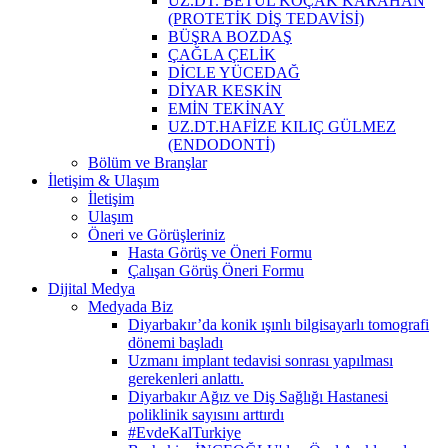
UZ.DT. BETÜL KOÇAK KARAHAN
(PROTETİK DİŞ TEDAVİSİ)
BÜŞRA BOZDAŞ
ÇAĞLA ÇELİK
DİCLE YÜCEDAĞ
DİYAR KESKİN
EMİN TEKİNAY
UZ.DT.HAFİZE KILIÇ GÜLMEZ
(ENDODONTİ)
Bölüm ve Branşlar
İletişim & Ulaşım
İletişim
Ulaşım
Öneri ve Görüşleriniz
Hasta Görüş ve Öneri Formu
Çalışan Görüş Öneri Formu
Dijital Medya
Medyada Biz
Diyarbakır’da konik ışınlı bilgisayarlı tomografi
dönemi başladı
Uzmanı implant tedavisi sonrası yapılması
gerekenleri anlattı.
Diyarbakır Ağız ve Diş Sağlığı Hastanesi
poliklinik sayısını arttırdı
#EvdeKalTurkiye