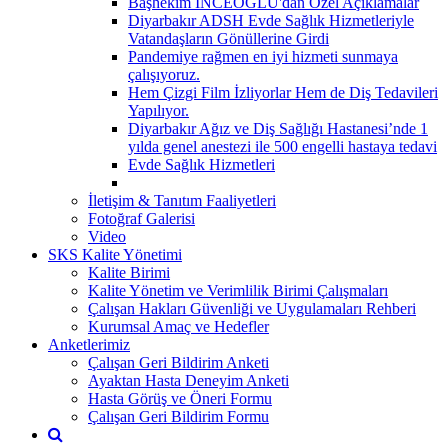
Başhekim İNCEOĞLU'dan Özel Açıklamalar
Diyarbakır ADSH Evde Sağlık Hizmetleriyle
Vatandaşların Gönüllerine Girdi
Pandemiye rağmen en iyi hizmeti sunmaya
çalışıyoruz.
Hem Çizgi Film İzliyorlar Hem de Diş Tedavileri
Yapılıyor.
Diyarbakır Ağız ve Diş Sağlığı Hastanesi’nde 1
yılda genel anestezi ile 500 engelli hastaya tedavi
Evde Sağlık Hizmetleri
İletişim & Tanıtım Faaliyetleri
Fotoğraf Galerisi
Video
SKS Kalite Yönetimi
Kalite Birimi
Kalite Yönetim ve Verimlilik Birimi Çalışmaları
Çalışan Hakları Güvenliği ve Uygulamaları Rehberi
Kurumsal Amaç ve Hedefler
Anketlerimiz
Çalışan Geri Bildirim Anketi
Ayaktan Hasta Deneyim Anketi
Hasta Görüş ve Öneri Formu
Çalışan Geri Bildirim Formu