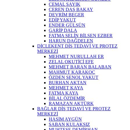
CEMAL ŞAYIK
CEREN DAŞ BAKAY
DEVRİM BEGER
EDİP YAKUT
ENDER GÜLSÜN
GARİP DALA
FATMA SELİN BİLSEN EZBER
HARUN DAĞDELEN
DİCLEKENT DİŞ TEDAVİ VE PROTEZ
MERKEZİ
MEHMET NURULLAH ER
ZELAL OKUTİCİ EFE
MEHMET BARAN BALABAN
MAHMUT KARAKOÇ
ÖZDEN ŞENOL YAKUT
BURHAN AKTAN
MEHMET KAYA
FATMA KAYA
BİLAL ÖZDEMİR
RAMAZAN AKTÜRK
BAĞLAR DİŞ TEDAVİ VE PROTEZ
MERKEZİ
HAŞİM AYGÜN
ŞABAN KULAKSIZ
MUHTEŞE DEMİRHAN