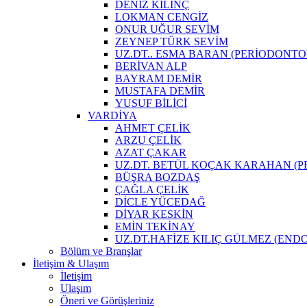
DENİZ KILINÇ
LOKMAN CENGİZ
ONUR UĞUR SEVİM
ZEYNEP TÜRK SEVİM
UZ.DT.. ESMA BARAN (PERİODONTO
BERİVAN ALP
BAYRAM DEMİR
MUSTAFA DEMİR
YUSUF BİLİCİ
VARDİYA
AHMET ÇELİK
ARZU ÇELİK
AZAT ÇAKAR
UZ.DT. BETÜL KOÇAK KARAHAN (PR
BÜŞRA BOZDAŞ
ÇAĞLA ÇELİK
DİCLE YÜCEDAĞ
DİYAR KESKİN
EMİN TEKİNAY
UZ.DT.HAFİZE KILIÇ GÜLMEZ (END
Bölüm ve Branşlar
İletişim & Ulaşım
İletişim
Ulaşım
Öneri ve Görüşleriniz