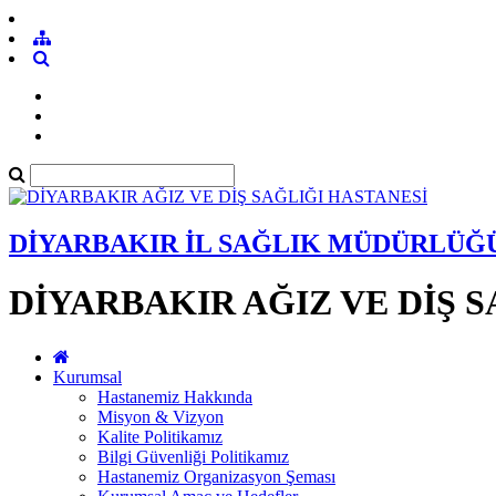
DİYARBAKIR İL SAĞLIK MÜDÜRLÜĞ
DİYARBAKIR AĞIZ VE DİŞ 
Kurumsal
Hastanemiz Hakkında
Misyon & Vizyon
Kalite Politikamız
Bilgi Güvenliği Politikamız
Hastanemiz Organizasyon Şeması