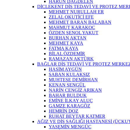
HARUN DAĞDELEN
DİCLEKENT DİŞ TEDAVİ VE PROTEZ MER
MEHMET NURULLAH ER
ZELAL OKUTİCİ EFE
MEHMET BARAN BALABAN
MAHMUT KARAKOÇ
ÖZDEN ŞENOL YAKUT
BURHAN AKTAN
MEHMET KAYA
FATMA KAYA
BİLAL ÖZDEMİR
RAMAZAN AKTÜRK
BAĞLAR DİŞ TEDAVİ VE PROTEZ MERKEZ
HAŞİM AYGÜN
ŞABAN KULAKSIZ
MUHTEŞE DEMİRHAN
KENAN ŞENGÜL
NARİN CENGİZ ARIKAN
BAHAR BULDUK
EMİNE İLKAY ALUÇ
GAMZE KARAGÖZ
HEMRİN DOZ
RUHAT BEYTAR KATMER
AĞIZ VE DİŞ SAĞLIĞI HASTANESİ (ÜÇKU
YASEMİN MENGÜÇ