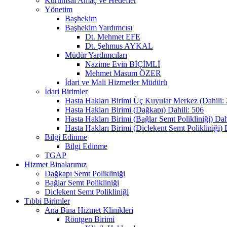
Kurumsal Amaç ve Hedefler
Yönetim
Başhekim
Başhekim Yardımcısı
Dt. Mehmet EFE
Dt. Şehmus AYKAL
Müdür Yardımcıları
Nazime Evin BİÇİMLİ
Mehmet Masum ÖZER
İdari ve Mali Hizmetler Müdürü
İdari Birimler
Hasta Hakları Birimi Üç Kuyular Merkez (Dahili:
Hasta Hakları Birimi (Dağkapı) Dahili: 506
Hasta Hakları Birimi (Bağlar Semt Polikliniği) Dah
Hasta Hakları Birimi (Diclekent Semt Polikliniği) 
Bilgi Edinme
Bilgi Edinme
TGAP
Hizmet Binalarımız
Dağkapı Semt Polikliniği
Bağlar Semt Polikliniği
Diclekent Semt Polikliniği
Tıbbi Birimler
Ana Bina Hizmet Klinikleri
Röntgen Birimi