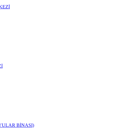
KEZİ
İ
YULAR BİNASI)