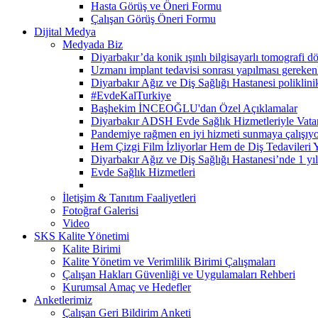
Hasta Görüş ve Öneri Formu
Çalışan Görüş Öneri Formu
Dijital Medya
Medyada Biz
Diyarbakır’da konik ışınlı bilgisayarlı tomografi d
Uzmanı implant tedavisi sonrası yapılması gerekenle
Diyarbakır Ağız ve Diş Sağlığı Hastanesi poliklinik 
#EvdeKalTurkiye
Başhekim İNCEOĞLU'dan Özel Açıklamalar
Diyarbakır ADSH Evde Sağlık Hizmetleriyle Vatan
Pandemiye rağmen en iyi hizmeti sunmaya çalışıyo
Hem Çizgi Film İzliyorlar Hem de Diş Tedavileri Y
Diyarbakır Ağız ve Diş Sağlığı Hastanesi’nde 1 yıld
Evde Sağlık Hizmetleri
İletişim & Tanıtım Faaliyetleri
Fotoğraf Galerisi
Video
SKS Kalite Yönetimi
Kalite Birimi
Kalite Yönetim ve Verimlilik Birimi Çalışmaları
Çalışan Hakları Güvenliği ve Uygulamaları Rehberi
Kurumsal Amaç ve Hedefler
Anketlerimiz
Çalışan Geri Bildirim Anketi