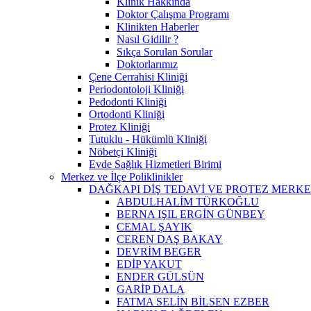
Klinik Hakkında
Doktor Çalışma Programı
Klinikten Haberler
Nasıl Gidilir ?
Sıkça Sorulan Sorular
Doktorlarımız
Çene Cerrahisi Kliniği
Periodontoloji Kliniği
Pedodonti Kliniği
Ortodonti Kliniği
Protez Kliniği
Tutuklu - Hükümlü Kliniği
Nöbetçi Kliniği
Evde Sağlık Hizmetleri Birimi
Merkez ve İlçe Poliklinikler
DAĞKAPI DİŞ TEDAVİ VE PROTEZ MERKE
ABDULHALİM TÜRKOĞLU
BERNA IŞIL ERGİN GÜNBEY
CEMAL ŞAYIK
CEREN DAŞ BAKAY
DEVRİM BEGER
EDİP YAKUT
ENDER GÜLSÜN
GARİP DALA
FATMA SELİN BİLSEN EZBER