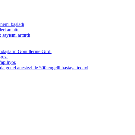
önemi başladı
ri anlattı.
sayısını arttırdı
daşların Gönüllerine Girdi
ruz.
apılıyor.
a genel anestezi ile 500 engelli hastaya tedavi