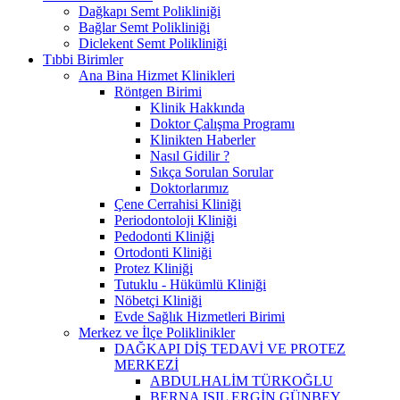
Dağkapı Semt Polikliniği
Bağlar Semt Polikliniği
Diclekent Semt Polikliniği
Tıbbi Birimler
Ana Bina Hizmet Klinikleri
Röntgen Birimi
Klinik Hakkında
Doktor Çalışma Programı
Klinikten Haberler
Nasıl Gidilir ?
Sıkça Sorulan Sorular
Doktorlarımız
Çene Cerrahisi Kliniği
Periodontoloji Kliniği
Pedodonti Kliniği
Ortodonti Kliniği
Protez Kliniği
Tutuklu - Hükümlü Kliniği
Nöbetçi Kliniği
Evde Sağlık Hizmetleri Birimi
Merkez ve İlçe Poliklinikler
DAĞKAPI DİŞ TEDAVİ VE PROTEZ
MERKEZİ
ABDULHALİM TÜRKOĞLU
BERNA IŞIL ERGİN GÜNBEY