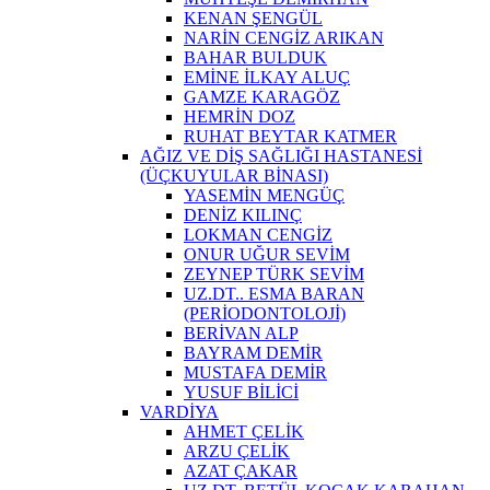
KENAN ŞENGÜL
NARİN CENGİZ ARIKAN
BAHAR BULDUK
EMİNE İLKAY ALUÇ
GAMZE KARAGÖZ
HEMRİN DOZ
RUHAT BEYTAR KATMER
AĞIZ VE DİŞ SAĞLIĞI HASTANESİ
(ÜÇKUYULAR BİNASI)
YASEMİN MENGÜÇ
DENİZ KILINÇ
LOKMAN CENGİZ
ONUR UĞUR SEVİM
ZEYNEP TÜRK SEVİM
UZ.DT.. ESMA BARAN
(PERİODONTOLOJİ)
BERİVAN ALP
BAYRAM DEMİR
MUSTAFA DEMİR
YUSUF BİLİCİ
VARDİYA
AHMET ÇELİK
ARZU ÇELİK
AZAT ÇAKAR