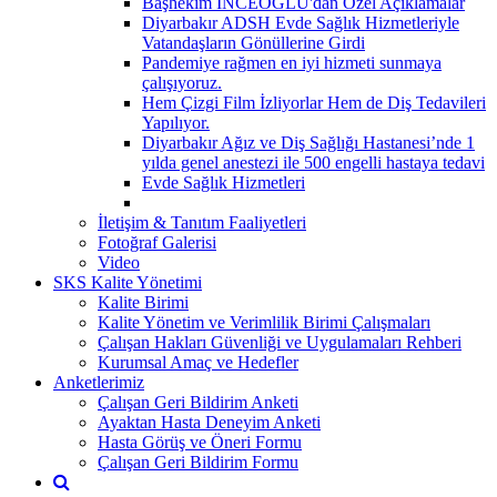
Başhekim İNCEOĞLU'dan Özel Açıklamalar
Diyarbakır ADSH Evde Sağlık Hizmetleriyle
Vatandaşların Gönüllerine Girdi
Pandemiye rağmen en iyi hizmeti sunmaya
çalışıyoruz.
Hem Çizgi Film İzliyorlar Hem de Diş Tedavileri
Yapılıyor.
Diyarbakır Ağız ve Diş Sağlığı Hastanesi’nde 1
yılda genel anestezi ile 500 engelli hastaya tedavi
Evde Sağlık Hizmetleri
İletişim & Tanıtım Faaliyetleri
Fotoğraf Galerisi
Video
SKS Kalite Yönetimi
Kalite Birimi
Kalite Yönetim ve Verimlilik Birimi Çalışmaları
Çalışan Hakları Güvenliği ve Uygulamaları Rehberi
Kurumsal Amaç ve Hedefler
Anketlerimiz
Çalışan Geri Bildirim Anketi
Ayaktan Hasta Deneyim Anketi
Hasta Görüş ve Öneri Formu
Çalışan Geri Bildirim Formu