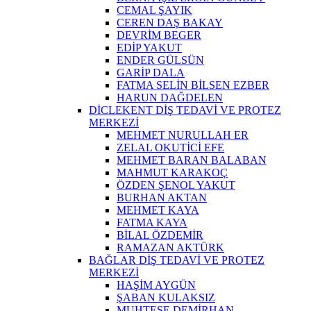
CEMAL ŞAYIK
CEREN DAŞ BAKAY
DEVRİM BEGER
EDİP YAKUT
ENDER GÜLSÜN
GARİP DALA
FATMA SELİN BİLSEN EZBER
HARUN DAĞDELEN
DİCLEKENT DİŞ TEDAVİ VE PROTEZ
MERKEZİ
MEHMET NURULLAH ER
ZELAL OKUTİCİ EFE
MEHMET BARAN BALABAN
MAHMUT KARAKOÇ
ÖZDEN ŞENOL YAKUT
BURHAN AKTAN
MEHMET KAYA
FATMA KAYA
BİLAL ÖZDEMİR
RAMAZAN AKTÜRK
BAĞLAR DİŞ TEDAVİ VE PROTEZ
MERKEZİ
HAŞİM AYGÜN
ŞABAN KULAKSIZ
MUHTEŞE DEMİRHAN