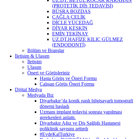
UZ.DT. BETÜL KOÇAK KARAHAN
(PROTETİK DİŞ TEDAVİSİ)
BÜŞRA BOZDAŞ
ÇAĞLA ÇELİK
DİCLE YÜCEDAĞ
DİYAR KESKİN
EMİN TEKİNAY
UZ.DT.HAFİZE KILIÇ GÜLMEZ
(ENDODONTİ)
Bölüm ve Branşlar
İletişim & Ulaşım
İletişim
Ulaşım
Öneri ve Görüşleriniz
Hasta Görüş ve Öneri Formu
Çalışan Görüş Öneri Formu
Dijital Medya
Medyada Biz
Diyarbakır’da konik ışınlı bilgisayarlı tomografi
dönemi başladı
Uzmanı implant tedavisi sonrası yapılması
gerekenleri anlattı.
Diyarbakır Ağız ve Diş Sağlığı Hastanesi
poliklinik sayısını arttırdı
#EvdeKalTurkiye