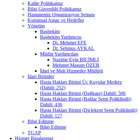
Kalite Politikamız
Bilgi Güvenliği Politikamız
Hastanemiz Organizasyon Şeması
Kurumsal Amaç ve Hedefler
Yönetim
Başhekim
Başhekim Yardımcısı
Dt. Mehmet EFE
Dt. Şehmus AYKAL
Müdür Yardımcıları
Nazime Evin BİÇİMLİ
Mehmet Masum ÖZER
İdari ve Mali Hizmetler Müdürü
İdari Birimler
Hasta Hakları Birimi Üç Kuyular Merkez
(Dahili: 252)
Hasta Hakları Birimi (Dağkapı) Dahili: 506
Hasta Hakları Birimi (Bağlar Semt Polikliniği)
Dahili: 436
Hasta Hakları Birimi (Diclekent Semt Polikliniği)
Dahili: 127
Bilgi Edinme
Bilgi Edinme
TGAP
Hizmet Binalarımız