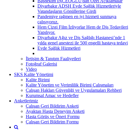
Başhekim İNCEOĞLU'dan Özel Açıklamalar
Diyarbakır ADSH Evde Sağlık Hizmetleriyle
Vatandaşların Gönüllerine Girdi
Pandemiye rağmen en iyi hizmeti sunmaya
çalışıyoruz.
Hem Çizgi Film İzliyorlar Hem de Diş Tedavileri
Yapılıyor.
Diyarbakır Ağız ve Diş Sağlığı Hastanesi’nde 1
yılda genel anestezi ile 500 engelli hastaya tedavi
Evde Sağlık Hizmetleri
İletişim & Tanıtım Faaliyetleri
Fotoğraf Galerisi
Video
SKS Kalite Yönetimi
Kalite Birimi
Kalite Yönetim ve Verimlilik Birimi Çalışmaları
Çalışan Hakları Güvenliği ve Uygulamaları Rehberi
Kurumsal Amaç ve Hedefler
Anketlerimiz
Çalışan Geri Bildirim Anketi
Ayaktan Hasta Deneyim Anketi
Hasta Görüş ve Öneri Formu
Çalışan Geri Bildirim Formu