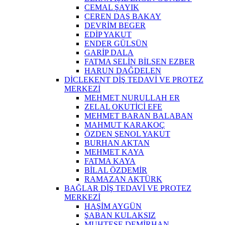
CEMAL ŞAYIK
CEREN DAŞ BAKAY
DEVRİM BEGER
EDİP YAKUT
ENDER GÜLSÜN
GARİP DALA
FATMA SELİN BİLSEN EZBER
HARUN DAĞDELEN
DİCLEKENT DİŞ TEDAVİ VE PROTEZ
MERKEZİ
MEHMET NURULLAH ER
ZELAL OKUTİCİ EFE
MEHMET BARAN BALABAN
MAHMUT KARAKOÇ
ÖZDEN ŞENOL YAKUT
BURHAN AKTAN
MEHMET KAYA
FATMA KAYA
BİLAL ÖZDEMİR
RAMAZAN AKTÜRK
BAĞLAR DİŞ TEDAVİ VE PROTEZ
MERKEZİ
HAŞİM AYGÜN
ŞABAN KULAKSIZ
MUHTEŞE DEMİRHAN