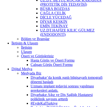
UZ.DT. BETÜL KOÇAK KARAHAN
(PROTETİK DİŞ TEDAVİSİ)
BÜŞRA BOZDAŞ
ÇAĞLA ÇELİK
DİCLE YÜCEDAĞ
DİYAR KESKİN
EMİN TEKİNAY
UZ.DT.HAFİZE KILIÇ GÜLMEZ
(ENDODONTİ)
Bölüm ve Branşlar
İletişim & Ulaşım
İletişim
Ulaşım
Öneri ve Görüşleriniz
Hasta Görüş ve Öneri Formu
Çalışan Görüş Öneri Formu
Dijital Medya
Medyada Biz
Diyarbakır’da konik ışınlı bilgisayarlı tomografi
dönemi başladı
Uzmanı implant tedavisi sonrası yapılması
gerekenleri anlattı.
Diyarbakır Ağız ve Diş Sağlığı Hastanesi
poliklinik sayısını arttırdı
#EvdeKalTurkiye