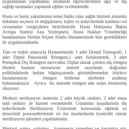
uygulamaları yapılmakta; okullarda öğrencilerimize ağız ve diş
sağlığı taramaları yapılarak eğitim verilmektedir.
Hasta ve hasta yakınlarının temel hakkı olan sağlık hizmeti alanında
hekimini seçmesi ve değiştirmesi, teşhis ve tedavilerinde katılımcı rol
oynamaları vazgeçilmez hedefimizdir. Hasta Haklarına İlişkin
Avrupa Statüsü Ana Sözleşmesi, Hasta Hakları Yönetmeliği
hastalarımıza Hekim Seçme Hakkı Hastanemizde tüm gereklilikleri
ile uygulanmaktadır.
Tanı ve teşhis amacıyla Hastanemizde 1 adet Dental Tomografi, 1
adet Dijital Panoramik Röntgeni,1 adet Sefalometrik, 3 adet
Periapikal Diş Röntgeni mevcuttur. Dijital olarak çekilen diş röntgen
filmleri hastane otomasyon sistemi sayesinde, doğrudan
polikliniklerde hekim bilgisayarında görüntülenmekte böylece
hastalarımızın röntgen bekleme sürelerini azaltmış
bulunmaktayız. Ayrıca bu sistemle röntgen atık suları üretmemiş
oluyoruz.
Merkezi sterlizasyon ünitemiz 2 adet büyük otoklav, 2 adet masa
üstü otoklav ile hizmet vermektedir. Günümüz koşullarında diş
tedavilerinde Sterilizasyon Ünitesinde konusunda eğitimli ve
deneyimli personellerimizle en üst standartlarda kontrollü olarak
sterilizasyon işlemleri yapılmaktadır.
Merkezi ısıtma, soğutma, kompresör sistemleri ve kesintisiz güç