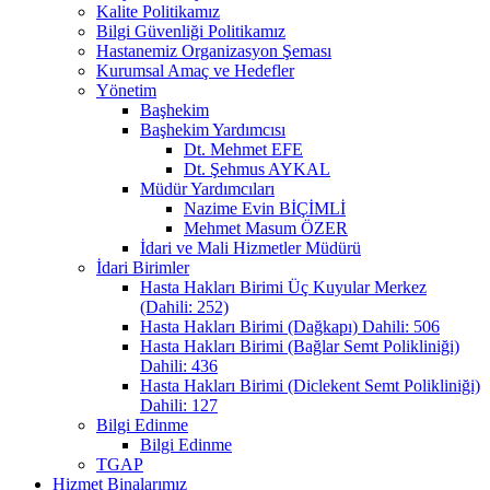
Kalite Politikamız
Bilgi Güvenliği Politikamız
Hastanemiz Organizasyon Şeması
Kurumsal Amaç ve Hedefler
Yönetim
Başhekim
Başhekim Yardımcısı
Dt. Mehmet EFE
Dt. Şehmus AYKAL
Müdür Yardımcıları
Nazime Evin BİÇİMLİ
Mehmet Masum ÖZER
İdari ve Mali Hizmetler Müdürü
İdari Birimler
Hasta Hakları Birimi Üç Kuyular Merkez
(Dahili: 252)
Hasta Hakları Birimi (Dağkapı) Dahili: 506
Hasta Hakları Birimi (Bağlar Semt Polikliniği)
Dahili: 436
Hasta Hakları Birimi (Diclekent Semt Polikliniği)
Dahili: 127
Bilgi Edinme
Bilgi Edinme
TGAP
Hizmet Binalarımız