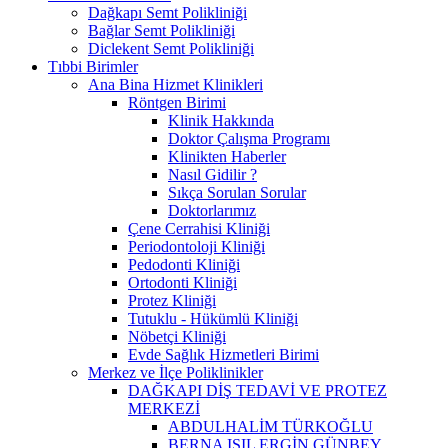
Dağkapı Semt Polikliniği
Bağlar Semt Polikliniği
Diclekent Semt Polikliniği
Tıbbi Birimler
Ana Bina Hizmet Klinikleri
Röntgen Birimi
Klinik Hakkında
Doktor Çalışma Programı
Klinikten Haberler
Nasıl Gidilir ?
Sıkça Sorulan Sorular
Doktorlarımız
Çene Cerrahisi Kliniği
Periodontoloji Kliniği
Pedodonti Kliniği
Ortodonti Kliniği
Protez Kliniği
Tutuklu - Hükümlü Kliniği
Nöbetçi Kliniği
Evde Sağlık Hizmetleri Birimi
Merkez ve İlçe Poliklinikler
DAĞKAPI DİŞ TEDAVİ VE PROTEZ
MERKEZİ
ABDULHALİM TÜRKOĞLU
BERNA IŞIL ERGİN GÜNBEY