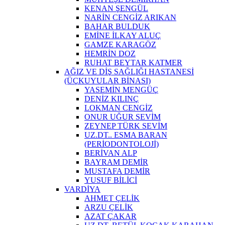
KENAN ŞENGÜL
NARİN CENGİZ ARIKAN
BAHAR BULDUK
EMİNE İLKAY ALUÇ
GAMZE KARAGÖZ
HEMRİN DOZ
RUHAT BEYTAR KATMER
AĞIZ VE DİŞ SAĞLIĞI HASTANESİ
(ÜÇKUYULAR BİNASI)
YASEMİN MENGÜÇ
DENİZ KILINÇ
LOKMAN CENGİZ
ONUR UĞUR SEVİM
ZEYNEP TÜRK SEVİM
UZ.DT.. ESMA BARAN
(PERİODONTOLOJİ)
BERİVAN ALP
BAYRAM DEMİR
MUSTAFA DEMİR
YUSUF BİLİCİ
VARDİYA
AHMET ÇELİK
ARZU ÇELİK
AZAT ÇAKAR