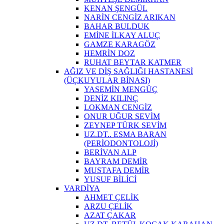
KENAN ŞENGÜL
NARİN CENGİZ ARIKAN
BAHAR BULDUK
EMİNE İLKAY ALUÇ
GAMZE KARAGÖZ
HEMRİN DOZ
RUHAT BEYTAR KATMER
AĞIZ VE DİŞ SAĞLIĞI HASTANESİ
(ÜÇKUYULAR BİNASI)
YASEMİN MENGÜÇ
DENİZ KILINÇ
LOKMAN CENGİZ
ONUR UĞUR SEVİM
ZEYNEP TÜRK SEVİM
UZ.DT.. ESMA BARAN
(PERİODONTOLOJİ)
BERİVAN ALP
BAYRAM DEMİR
MUSTAFA DEMİR
YUSUF BİLİCİ
VARDİYA
AHMET ÇELİK
ARZU ÇELİK
AZAT ÇAKAR