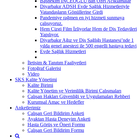
Başhekim İNCEOĞLU'dan Özel Açıklamalar
Diyarbakır ADSH Evde Sağlık Hizmetleriyle
Vatandaşların Gönüllerine Girdi
Pandemiye rağmen en iyi hizmeti sunmaya
çalışıyoruz.
Hem Çizgi Film İzliyorlar Hem de Diş Tedavileri
Yapılıyor.
Diyarbakır Ağız ve Diş Sağlığı Hastanesi’nde 1
yılda genel anestezi ile 500 engelli hastaya tedavi
Evde Sağlık Hizmetleri
İletişim & Tanıtım Faaliyetleri
Fotoğraf Galerisi
Video
SKS Kalite Yönetimi
Kalite Birimi
Kalite Yönetim ve Verimlilik Birimi Çalışmaları
Çalışan Hakları Güvenliği ve Uygulamaları Rehberi
Kurumsal Amaç ve Hedefler
Anketlerimiz
Çalışan Geri Bildirim Anketi
Ayaktan Hasta Deneyim Anketi
Hasta Görüş ve Öneri Formu
Çalışan Geri Bildirim Formu