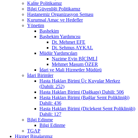
Kalite Politikamız
Bilgi Güvenliği Politikamız
Hastanemiz Organizasyon Şeması
Kurumsal Amaç ve Hedefler
Yönetim
Başhekim
Başhekim Yardımcısı
Dt. Mehmet EFE
Dt. Şehmus AYKAL
Müdür Yardımcıları
Nazime Evin BİÇİMLİ
Mehmet Masum ÖZER
İdari ve Mali Hizmetler Müdürü
İdari Birimler
Hasta Hakları Birimi Üç Kuyular Merkez
(Dahili: 252)
Hasta Hakları Birimi (Dağkapı) Dahili: 506
Hasta Hakları Birimi (Bağlar Semt Polikliniği)
Dahili: 436
Hasta Hakları Birimi (Diclekent Semt Polikliniği)
Dahili: 127
Bilgi Edinme
Bilgi Edinme
TGAP
Hizmet Binalarımız