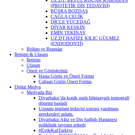
UZ.DT. BETÜL KOÇAK KARAHAN
(PROTETİK DİŞ TEDAVİSİ)
BÜŞRA BOZDAŞ
ÇAĞLA ÇELİK
DİCLE YÜCEDAĞ
DİYAR KESKİN
EMİN TEKİNAY
UZ.DT.HAFİZE KILIÇ GÜLMEZ
(ENDODONTİ)
Bölüm ve Branşlar
İletişim & Ulaşım
İletişim
Ulaşım
Öneri ve Görüşleriniz
Hasta Görüş ve Öneri Formu
Çalışan Görüş Öneri Formu
Dijital Medya
Medyada Biz
Diyarbakır’da konik ışınlı bilgisayarlı tomografi
dönemi başladı
Uzmanı implant tedavisi sonrası yapılması
gerekenleri anlattı.
Diyarbakır Ağız ve Diş Sağlığı Hastanesi
poliklinik sayısını arttırdı
#EvdeKalTurkiye