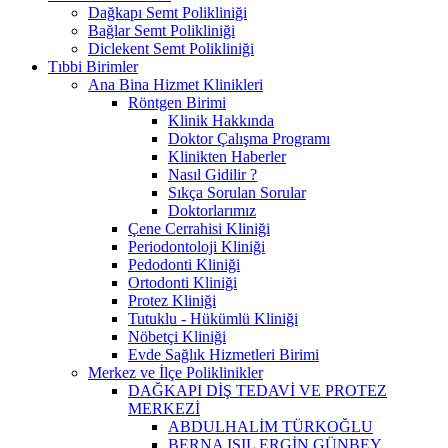
Dağkapı Semt Polikliniği
Bağlar Semt Polikliniği
Diclekent Semt Polikliniği
Tıbbi Birimler
Ana Bina Hizmet Klinikleri
Röntgen Birimi
Klinik Hakkında
Doktor Çalışma Programı
Klinikten Haberler
Nasıl Gidilir ?
Sıkça Sorulan Sorular
Doktorlarımız
Çene Cerrahisi Kliniği
Periodontoloji Kliniği
Pedodonti Kliniği
Ortodonti Kliniği
Protez Kliniği
Tutuklu - Hükümlü Kliniği
Nöbetçi Kliniği
Evde Sağlık Hizmetleri Birimi
Merkez ve İlçe Poliklinikler
DAĞKAPI DİŞ TEDAVİ VE PROTEZ
MERKEZİ
ABDULHALİM TÜRKOĞLU
BERNA IŞIL ERGİN GÜNBEY