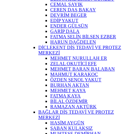
CEMAL ŞAYIK
CEREN DAŞ BAKAY
DEVRİM BEGER
EDİP YAKUT
ENDER GÜLSÜN
GARİP DALA
FATMA SELİN BİLSEN EZBER
HARUN DAĞDELEN
DİCLEKENT DİŞ TEDAVİ VE PROTEZ
MERKEZİ
MEHMET NURULLAH ER
ZELAL OKUTİCİ EFE
MEHMET BARAN BALABAN
MAHMUT KARAKOÇ
ÖZDEN ŞENOL YAKUT
BURHAN AKTAN
MEHMET KAYA
FATMA KAYA
BİLAL ÖZDEMİR
RAMAZAN AKTÜRK
BAĞLAR DİŞ TEDAVİ VE PROTEZ
MERKEZİ
HAŞİM AYGÜN
ŞABAN KULAKSIZ
MUHTEŞE DEMİRHAN